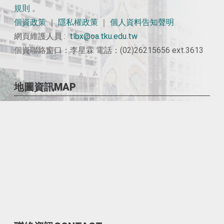
規則
。
個資政策
｜
隱私權政策
｜
個人資料告知聲明
網頁維護人員 :
tlbx@oa.tku.edu.tw
個資聯絡窗口：李星霖 電話：(02)26215656 ext.3613
地圖資訊MAP