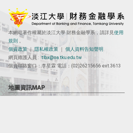
本網站著作權屬於淡江大學 財務金融學系，請詳見
使用
規則
。
個資政策
｜
隱私權政策
｜
個人資料告知聲明
網頁維護人員 :
tlbx@oa.tku.edu.tw
個資聯絡窗口：李星霖 電話：(02)26215656 ext.3613
地圖資訊MAP