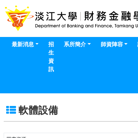
最新消息
招
系所簡介
師資陣容
生
資
訊
軟體設備