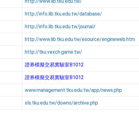
http://www.lib.tku.edu.tw/
http://info.lib.tku.edu.tw/database/
http://info.lib.tku.edu.tw/journal/
http://www.lib.tku.edu.tw/esource/engineweb.htm
http://tku.vexch.game.tw/
證券模擬交易實驗室B1012
證券模擬交易實驗室B1012
www.management.tku.edu.tw/app/news.php
sls.tku.edu.tw/downs/archive.php