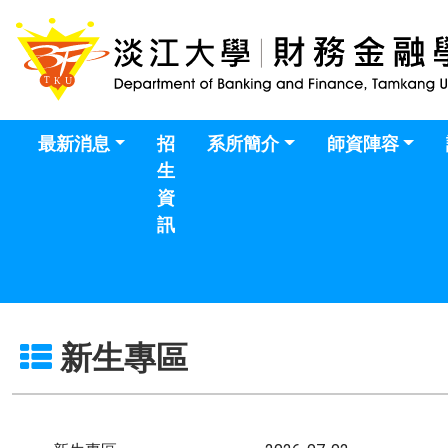
最新消息
招
系所簡介
師資陣容
生
資
訊
新生專區