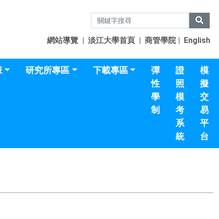
網站導覽
|
淡江大學首頁
|
商管學院
|
English
班
研究所專區
下載專區
彈
證
模
性
照
擬
學
模
交
制
考
易
系
平
統
台