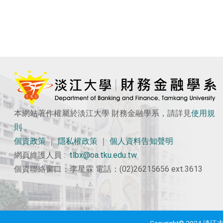
本網站著作權屬於淡江大學 財務金融學系，請詳見
使用
規
則
。
個資政策
｜
隱私權政策
｜
個人資料告知聲明
網頁維護人員 :
tlbx@oa.tku.edu.tw
個資聯絡窗口：李星霖 電話：(02)26215656 ext.3613
Copyright© 2024 淡江大學