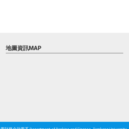
地圖資訊MAP
財務金融學系 Department of Banking and Finance, Tamkang University