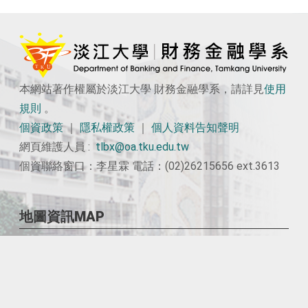
本網站著作權屬於淡江大學 財務金融學系，請詳見
使用
規則
。
個資政策
｜
隱私權政策
｜
個人資料告知聲明
網頁維護人員 :
tlbx@oa.tku.edu.tw
個資聯絡窗口：李星霖 電話：(02)26215656 ext.3613
地圖資訊MAP