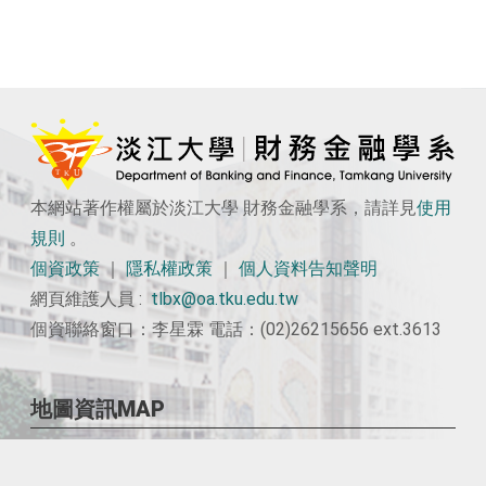
本網站著作權屬於淡江大學 財務金融學系，請詳見
使用
規則
。
個資政策
｜
隱私權政策
｜
個人資料告知聲明
網頁維護人員 :
tlbx@oa.tku.edu.tw
個資聯絡窗口：李星霖 電話：(02)26215656 ext.3613
地圖資訊MAP