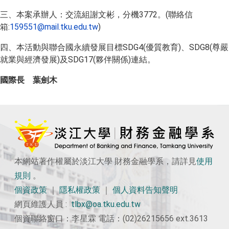
三、本案承辦人：交流組謝文彬，分機3772。(聯絡信
箱:
159551@mail.tku.edu.tw
)
四、本活動與聯合國永續發展目標SDG4(優質教育)、SDG8(尊嚴
就業與經濟發展)及SDG17(夥伴關係)連結。
國際長 葉劍木
本網站著作權屬於淡江大學 財務金融學系，請詳見
使用
規則
。
個資政策
｜
隱私權政策
｜
個人資料告知聲明
網頁維護人員 :
tlbx@oa.tku.edu.tw
個資聯絡窗口：李星霖 電話：(02)26215656 ext.3613