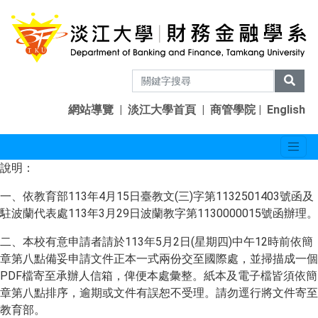
網站導覽
|
淡江大學首頁
|
商管學院
|
English
說明：
一、依教育部113年4月15日臺教文(三)字第1132501403號函及
駐波蘭代表處113年3月29日波蘭教字第1130000015號函辦理。
二、本校有意申請者請於113年5月2日(星期四)中午12時前依簡
章第八點備妥申請文件正本一式兩份交至國際處，並掃描成一個
PDF檔寄至承辦人信箱，俾便本處彙整。紙本及電子檔皆須依簡
章第八點排序，逾期或文件有誤恕不受理。請勿逕行將文件寄至
教育部。