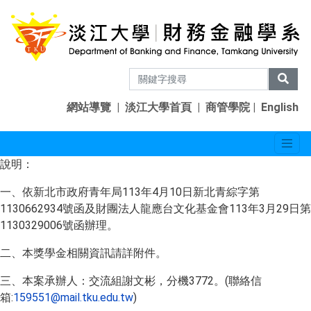
網站導覽
|
淡江大學首頁
|
商管學院
|
English
說明：
一、依新北市政府青年局113年4月10日新北青綜字第
1130662934號函及財團法人龍應台文化基金會113年3月29日第
1130329006號函辦理。
二、本獎學金相關資訊請詳附件。
三、本案承辦人：交流組謝文彬，分機3772。(聯絡信
箱:
159551@mail.tku.edu.tw
)