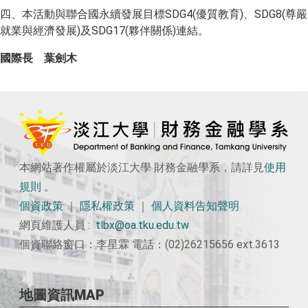
四、本活動與聯合國永續發展目標SDG4(優質教育)、SDG8(尊嚴
就業與經濟發展)及SDG17(夥伴關係)連結。
國際長 葉劍木
本網站著作權屬於淡江大學 財務金融學系，請詳見
使用
規則
。
個資政策
｜
隱私權政策
｜
個人資料告知聲明
網頁維護人員 :
tlbx@oa.tku.edu.tw
個資聯絡窗口：李星霖 電話：(02)26215656 ext.3613
地圖資訊MAP