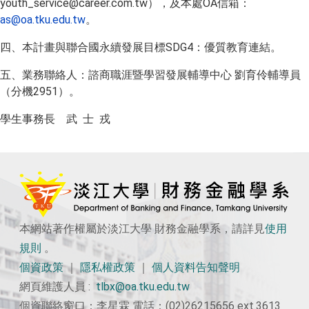
youth_service@career.com.tw
），及本處OA信箱：
as@oa.tku.edu.tw
。
四、本計畫與聯合國永續發展目標SDG4：優質教育連結。
五、業務聯絡人：諮商職涯暨學習發展輔導中心 劉育伶輔導員
（分機2951）。
學生事務長 武 士 戎
本網站著作權屬於淡江大學 財務金融學系，請詳見
使用
規則
。
個資政策
｜
隱私權政策
｜
個人資料告知聲明
網頁維護人員 :
tlbx@oa.tku.edu.tw
個資聯絡窗口：李星霖 電話：(02)26215656 ext.3613