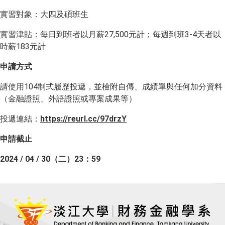
實習對象：大四及碩班生
實習津貼：每日到班者以月薪27,500元計；每週到班3-4天者以
時薪183元計
申請方式
請使用104制式履歷投遞，並檢附自傳、成績單與任何加分資料
（金融證照、外語證照或專案成果等）
投遞連結：
https://reurl.cc/97drzY
申請截止
2024 / 04 / 30
（二）23：59