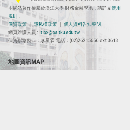
本網站著作權屬於淡江大學 財務金融學系，請詳見
使用
規則
。
個資政策
｜
隱私權政策
｜
個人資料告知聲明
網頁維護人員 :
tlbx@oa.tku.edu.tw
個資聯絡窗口：李星霖 電話：(02)26215656 ext.3613
地圖資訊MAP