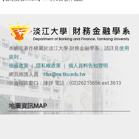
本網站著作權屬於淡江大學 財務金融學系，請詳見
使用
規則
。
個資政策
｜
隱私權政策
｜
個人資料告知聲明
網頁維護人員 :
tlbx@oa.tku.edu.tw
個資聯絡窗口：陳靜 電話：(02)26215656 ext.3613
地圖資訊MAP