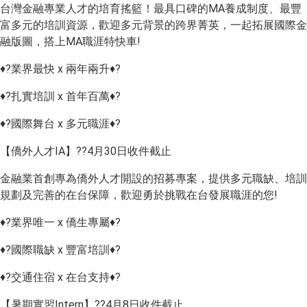
台灣金融專業人才的培育搖籃！最具口碑的MA養成制度、最豐
富多元的培訓資源，歡迎多元背景的跨界菁英，一起拓展國際金
融版圖，搭上MA職涯特快車!
♦?業界最快 x 兩年兩升♦?
♦?扎實培訓 x 首年百萬♦?
♦?國際舞台 x 多元職涯♦?
【僑外人才IA】??4月30日收件截止
金融業首創專為僑外人才開設的招募專案，提供多元職缺、培訓
規劃及完善的在台保障，歡迎勇於挑戰在台發展職涯的您!
♦?業界唯一 x 僑生專屬♦?
♦?國際職缺 x 豐富培訓♦?
♦?交通住宿 x 在台支持♦?
【暑期實習Intern】??4月8日收件截止