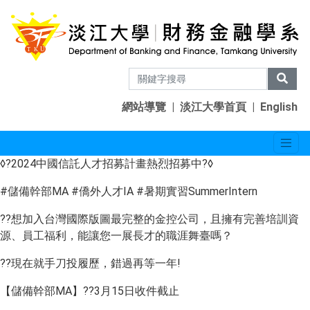
網站導覽
|
淡江大學首頁
|
English
◊?2024中國信託人才招募計畫熱烈招募中?◊
#儲備幹部MA #僑外人才IA #暑期實習SummerIntern
??想加入台灣國際版圖最完整的金控公司，且擁有完善培訓資
源、員工福利，能讓您一展長才的職涯舞臺嗎？
??現在就手刀投履歷，錯過再等一年!
【儲備幹部MA】??3月15日收件截止